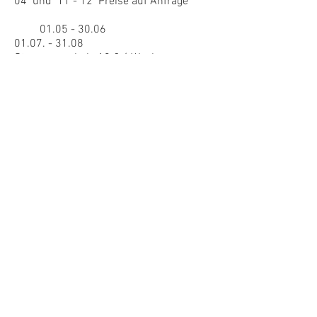
04 und 11 - 12 Preise auf Anfrage
01.05 - 30.06
01.07. - 31.08
Strompauschale 10 € á Woche
01.09 - 31.10
Wäschepacket
wenn gewünscht 20 € pro Person
Tagespreis auf Anfrage €
Tagespreis auf Anfrage €
Endreinigung 120 € Hunde 3 € á Tag
Kurtaxe : 1 Euro pro Person und Tag
ab 17 Jahre max. 7 € pro Person
Zurück zu Häuser mit Pool