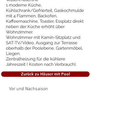
1 moderne Küche,
Kühlschrank/Gefrierteil, Gaskochmulde
mit 4 Flammen, Backofen,
Kaffeemaschine, Toaster, Essplatz direkt
neben der Küche erhöht über
Wohnzimmer.
Wohnzimmer mit Kamin-Sitzplatz und
SAT-TV/Video, Ausgang zur Terrasse
oberhalb der Poolebene, Gartenmöbel,
Liegen.
Zentralheizung für die kühlere
Jahreszeit ( Kosten nach Verbrauch).
Zurück zu Häuser mit Pool
Vor und Nachsaison
Hauptsaison Monate 01 -
04 und 11 - 12 Preise auf Anfrage
01.05 - 30.06
01.07. - 31.08
Strompauschale 10 € á Woche