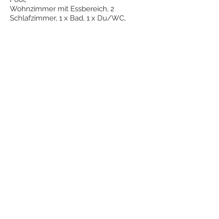
Wohnzimmer mit Essbereich, 2
Schlafzimmer, 1 x Bad, 1 x Du/WC,
Zurück zu Häuser mit Pool
Vor und Nachsaison
Hauptsaison Monate 01 -
04 und 11 - 12 Preise auf Anfrage
01.05 - 30.06
01.07. - 31.08
Strompauschale 10 € á Woche
01.09 -
31.10
Wäschepacket wenn
gewünscht 20 € pro Person
Tagespreis 155 €
Tagespreis 175 €
Endreinigung 120 € Hunde 3 € á Tag
Kurtaxe : 1 Euro pro Person und Tag