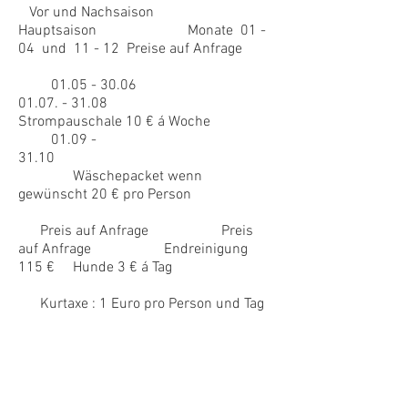
Vor und Nachsaison
Hauptsaison Monate 01 -
04 und 11 - 12 Preise auf Anfrage
01.05 - 30.06
01.07. - 31.08
Strompauschale 10 € á Woche
01.09 -
31.10
Wäschepacket wenn
gewünscht 20 € pro Person
Preis auf Anfrage Preis
auf Anfrage Endreinigung
115 € Hunde 3 € á Tag
Kurtaxe : 1 Euro pro Person und Tag
ab 17 Jahre max. 7 € pro Person
Lage :
In der Siedlung Cala Canyelles,
Süd-West Lage, schöner Meerblick,
Grundstück ca. 440 m², eingezäunt,
Abstellplatz für 1 PKW. Ca. 2 Min. zu Fuß