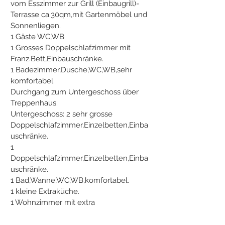
vom Esszimmer zur Grill (Einbaugrill)-
Terrasse ca.30qm,mit Gartenmöbel und
Sonnenliegen.
1 Gäste WC,WB
1 Grosses Doppelschlafzimmer mit
Franz.Bett,Einbauschränke.
1 Badezimmer,Dusche,WC,WB,sehr
komfortabel.
Durchgang zum Untergeschoss über
Treppenhaus.
Untergeschoss: 2 sehr grosse
Doppelschlafzimmer,Einzelbetten,Einba
uschränke.
1
Doppelschlafzimmer,Einzelbetten,Einba
uschränke.
1 Bad,Wanne,WC,WB,komfortabel.
1 kleine Extraküche.
1 Wohnzimmer mit extra
Schlafmöglichkeiten.
Ausgang zur überdachten